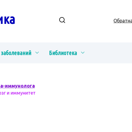
ика
Обратна
 заболеваний
Библиотека
ча-иммунолога
озг и иммунитет