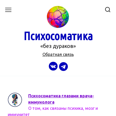
Перейти
к
содержанию
Психосоматика
«без дураков»
Обратная связь
Психосоматика глазами врача-
иммунолога
О том, как связаны психика, мозг и
иммунитет