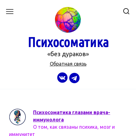
Перейти
к
содержанию
Психосоматика
«без дураков»
Обратная связь
Психосоматика глазами врача-
иммунолога
О том, как связаны психика, мозг и
иммунитет