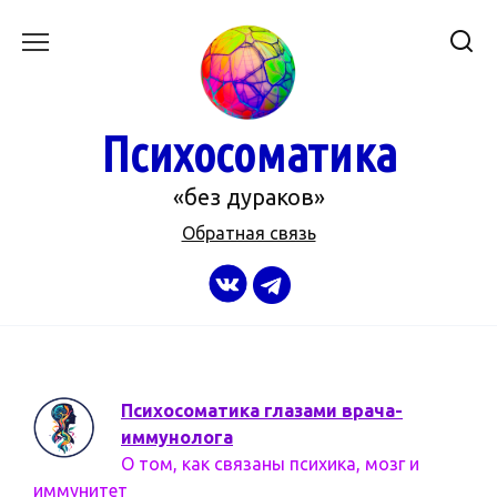
Перейти
к
содержанию
Психосоматика
«без дураков»
Обратная связь
Психосоматика глазами врача-
иммунолога
О том, как связаны психика, мозг и
иммунитет