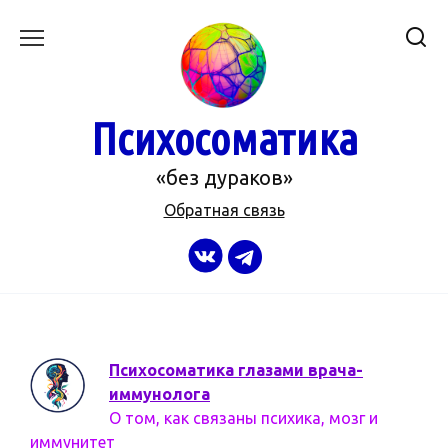
Перейти
к
содержанию
Психосоматика
«без дураков»
Обратная связь
Психосоматика глазами врача-
иммунолога
О том, как связаны психика, мозг и
иммунитет