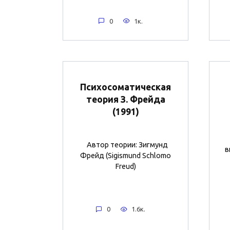
0
1к.
Психосоматическая
теория З. Фрейда
(1991)
Автор теории: Зигмунд
в
Фрейд (Sigismund Schlomo
Freud)
0
1.6к.