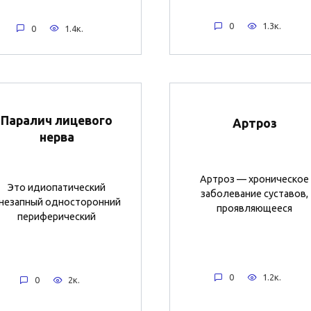
0
1.3к.
0
1.4к.
Паралич лицевого
Артроз
нерва
Артроз — хроническое
Это идиопатический
заболевание суставов,
незапный односторонний
проявляющееся
периферический
0
1.2к.
0
2к.