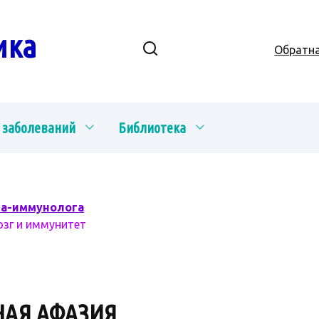
ика
Обратна
 заболеваний
Библиотека
ча-иммунолога
озг и иммунитет
НАЯ АФАЗИЯ