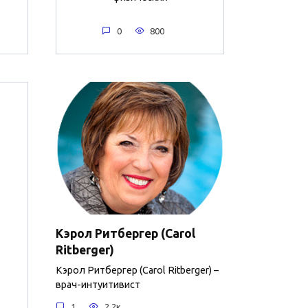
0
800
Кэрол Ритбергер (Carol
Ritberger)
Кэрол Ритбергер (Carol Ritberger) –
врач-интуитивист
1
2.2к.