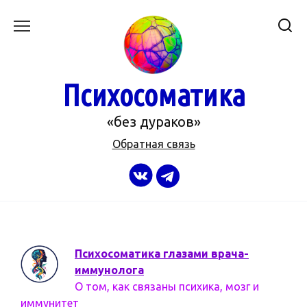
Перейти
к
содержанию
Психосоматика
«без дураков»
Обратная связь
Психосоматика глазами врача-
иммунолога
О том, как связаны психика, мозг и
иммунитет