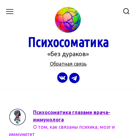
Перейти
к
содержанию
Психосоматика
«без дураков»
Обратная связь
Психосоматика глазами врача-
иммунолога
О том, как связаны психика, мозг и
иммунитет