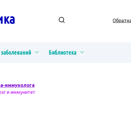
ика
Обратна
 заболеваний
Библиотека
ча-иммунолога
озг и иммунитет