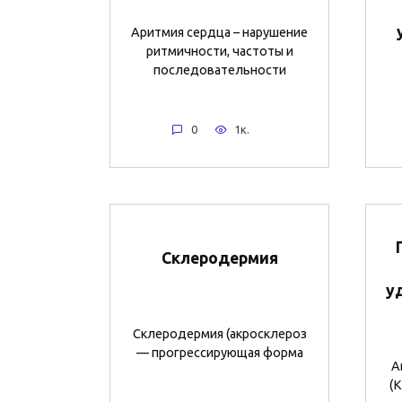
Аритмия сердца – нарушение
ритмичности, частоты и
последовательности
0
1к.
Склеродермия
у
Склеродермия (акросклероз
— прогрессирующая форма
Ав
(