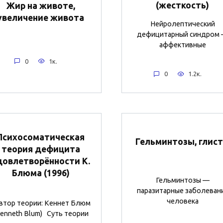
(жесткость)
Жир на животе,
увеличение живота
Нейролептический
дефицитарный синдром
аффективные
0
1к.
0
1.2к.
Психосоматическая
Гельминтозы, глис
теория дефицита
довлетворённости К.
Блюма (1996)
Гельминтозы —
паразитарные заболеван
человека
тор теории: Кеннет Блюм
Kenneth Blum) Суть теории