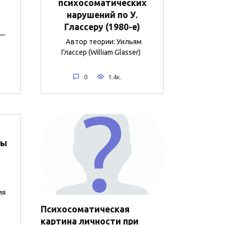
психосоматических
нарушений по У.
Глассеру (1980-е)
 —
Автор теории: Уильям
Глассер (William Glasser)
0
1.4к.
ты
ия
Психосоматическая
картина личности при