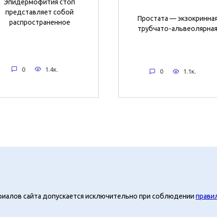
Эпидермофития стоп
представляет собой
Простата — экзокринна
распространенное
трубчато-альвеолярна
0
1.4к.
0
1.1к.
риалов сайта допускается исключительно при соблюдении
прави