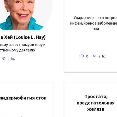
Скарлатина – это остро
инфекционное заболеван
при
а Хей (Louise L. Hay)
ему известному автору и
ственному деятелю
0
2.1к.
1.6к.
Простата,
пидермофития стоп
предстательная
железа