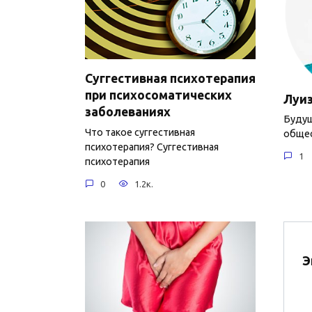
Суггестивная психотерапия
при психосоматических
Луиз
заболеваниях
Будущ
Что такое суггестивная
обще
психотерапия? Суггестивная
1
психотерапия
0
1.2к.
Э