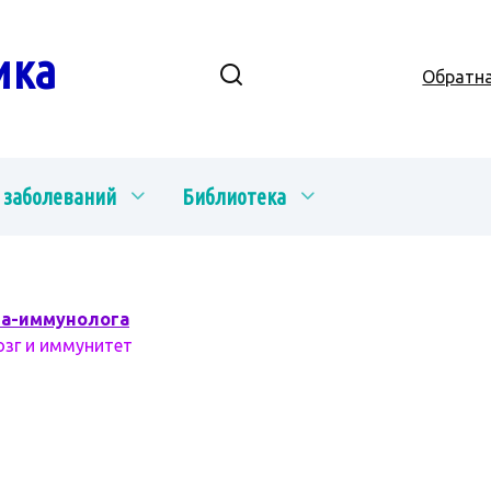
ика
Обратна
 заболеваний
Библиотека
ча-иммунолога
озг и иммунитет