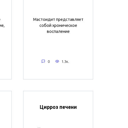
е
Мастоидит представляет
ие,
собой хроническое
воспаление
0
1.3к.
Цирроз печени