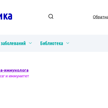
ика
Обратна
 заболеваний
Библиотека
ча-иммунолога
озг и иммунитет