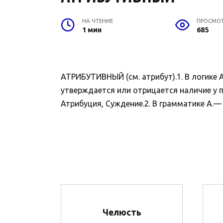
НА ЧТЕНИЕ
ПРОСМО
1 мин
685
АТРИБУТИВНЫЙ (см. атрибут).1. В логике 
утверждается или отрицается наличие у п
Атрибуция, Суждение.2. В грамматике А.
Челюсть