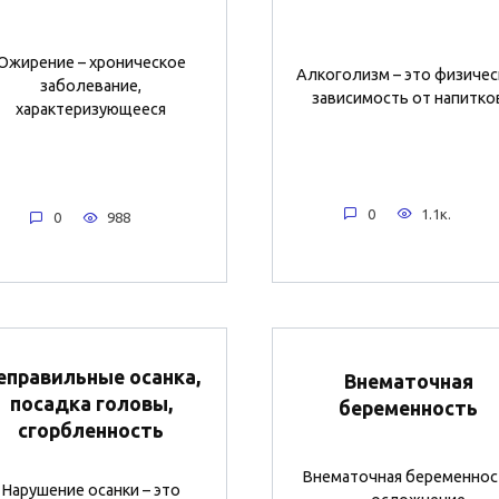
Ожирение – хроническое
Алкоголизм – это физичес
заболевание,
зависимость от напитко
характеризующееся
0
1.1к.
0
988
еправильные осанка,
Внематочная
посадка головы,
беременность
сгорбленность
Внематочная беременнос
Нарушение осанки – это