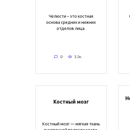
Челюсти – это костная
основа средних и нижних
отделов лица.
0
3.2к.
Н
Костный мозг
Костный мозг — мягкая ткань
внутренней полости кости.