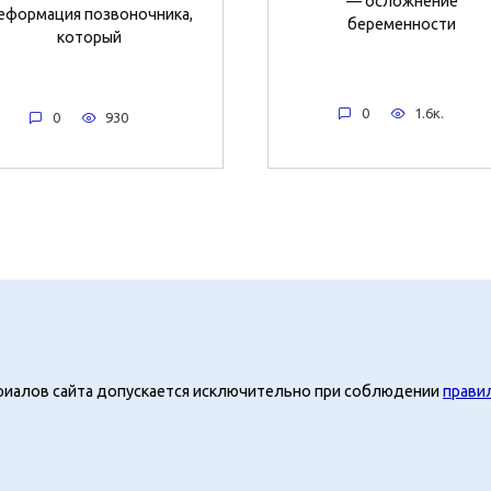
— осложнение
еформация позвоночника,
беременности
который
0
1.6к.
0
930
риалов сайта допускается исключительно при соблюдении
прави