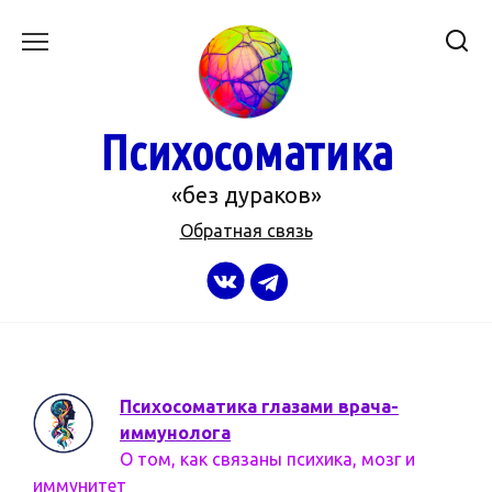
Перейти
к
содержанию
Психосоматика
«без дураков»
Обратная связь
Психосоматика глазами врача-
иммунолога
О том, как связаны психика, мозг и
иммунитет