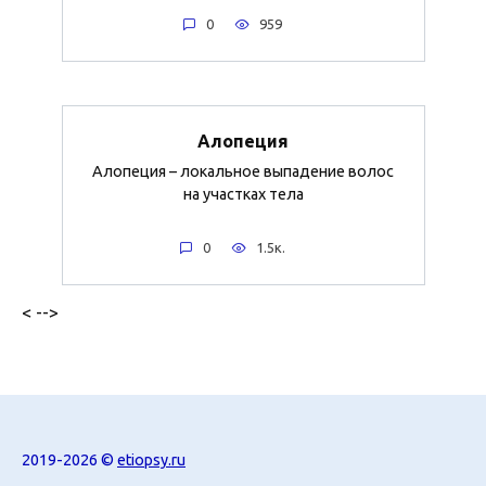
0
959
Алопеция
Алопеция – локальное выпадение волос
на участках тела
0
1.5к.
< -->
2019-2026 ©
etiopsy.ru