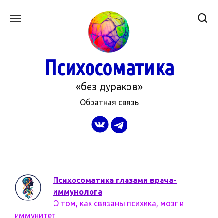
Перейти
к
содержанию
Психосоматика
«без дураков»
Обратная связь
Психосоматика глазами врача-
иммунолога
О том, как связаны психика, мозг и
иммунитет