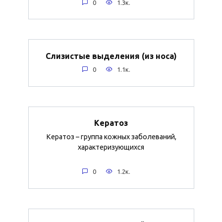
0
1.3к.
Слизистые выделения (из носа)
0
1.1к.
Кератоз
Кератоз – группа кожных заболеваний,
характеризующихся
0
1.2к.