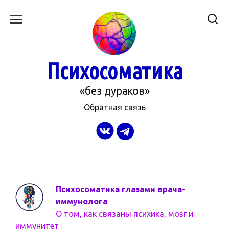
Перейти
к
содержанию
Психосоматика
«без дураков»
Обратная связь
Психосоматика глазами врача-
иммунолога
О том, как связаны психика, мозг и
иммунитет