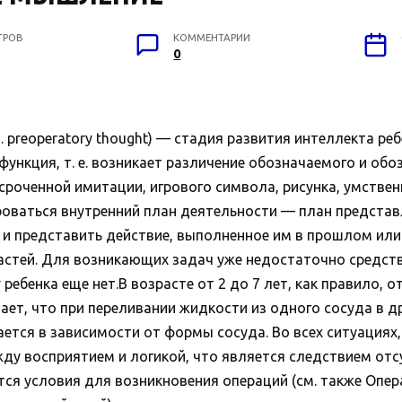
ТРОВ
КОММЕНТАРИИ
0
eratory thought) — стадия развития интеллекта ребенка 
ункция, т. е. возникает различение обозначаемого и обо
оченной имитации, игрового символа, рисунка, умственн
ваться внутренний план деятельности — план представл
 и представить действие, выполненное им в прошлом или
 частей. Для возникающих задач уже недостаточно средст
ребенка еще нет.В возрасте от 2 до 7 лет, как правило,
итает, что при переливании жидкости из одного сосуда в 
ется в зависимости от формы сосуда. Во всех ситуациях,
ду восприятием и логикой, что является следствием от
ся условия для возникновения операций (см. также Опера