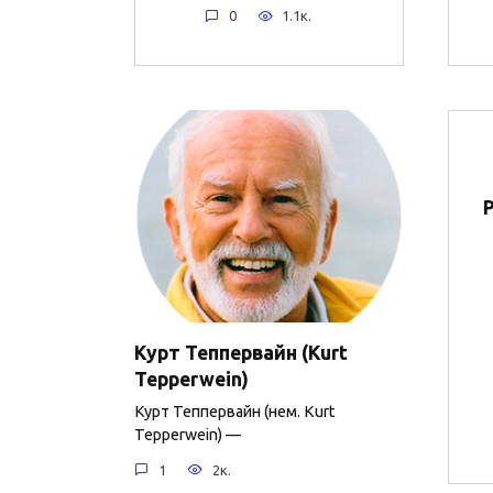
0
1.1к.
Курт Теппервайн (Kurt
Tepperwein)
Курт Теппервайн (нем. Kurt
Tepperwein) —
1
2к.