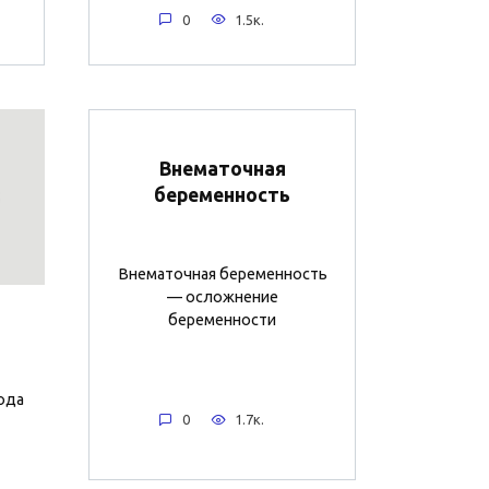
0
1.5к.
Внематочная
беременность
Внематочная беременность
— осложнение
беременности
ода
0
1.7к.