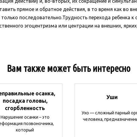
зация действий) и, во-вторых, их сокращение и симульта
вить прямое и обратное действия, в то время как во в
только последовательно.Трудность перехода ребенка к 
твенного эгоцентризма или центрации на внешних, ярких,
Вам также может быть интересно
еправильные осанка,
Уши
посадка головы,
сгорбленность
Ухо — сложный парный ор
Нарушение осанки – это
человека, предназначенн
еформация позвоночника,
который