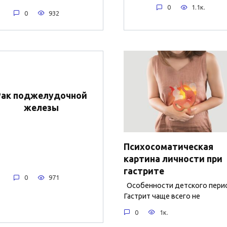
0
1.1к.
0
932
Рак поджелудочной
железы
Психосоматическая
картина личности при
гастрите
0
971
Особенности детского пери
Гастрит чаще всего не
0
1к.