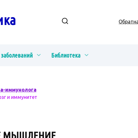
ика
Обратна
 заболеваний
Библиотека
ча-иммунолога
озг и иммунитет
Е МЫШЛЕНИЕ