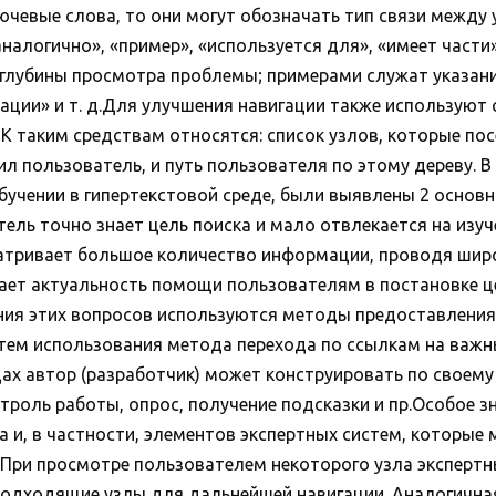
ючевые слова, то они могут обозначать тип связи между
налогично», «пример», «используется для», «имеет части», 
глубины просмотра проблемы; примерами служат указани
ации» и т. д.Для улучшения навигации также используют
К таким средствам относятся: список узлов, которые пос
тил пользователь, и путь пользователя по этому дереву. 
учении в гипертекстовой среде, были выявлены 2 основн
ель точно знает цель поиска и мало отвлекается на изу
атривает большое количество информации, проводя широ
ает актуальность помощи пользователям в постановке це
ения этих вопросов используются методы предоставлен
ем использования метода перехода по ссылкам на важные 
дах автор (разработчик) может конструировать по своему
троль работы, опрос, получение подсказки и пр.Особое з
а и, в частности, элементов экспертных систем, которые
. При просмотре пользователем некоторого узла эксперт
подходящие узлы для дальнейшей навигации. Аналогична