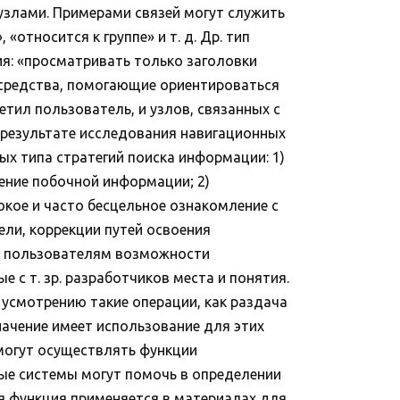
 узлами. Примерами связей могут служить
«относится к группе» и т. д. Др. тип
я: «просматривать только заголовки
 средства, помогающие ориентироваться
етил пользователь, и узлов, связанных с
В результате исследования навигационных
ых типа стратегий поиска информации: 1)
чение побочной информации; 2)
кое и часто бесцельное ознакомление с
ли, коррекции путей освоения
ия пользователям возможности
с т. зр. разработчиков места и понятия.
 усмотрению такие операции, как раздача
начение имеет использование для этих
 могут осуществлять функции
ные системы могут помочь в определении
я функция применяется в материалах для