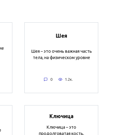
Шея
ие
Шея – это очень важная часть
тела, на физическом уровне
0
1.2к.
Ключица
Ключица – это
е
продолговатая кость,