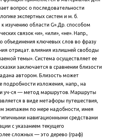
шает вопрос о последовательности
огике экспертных систем и м. б.
 к изучению области G».Др. способом
их связок «и», «или», «не». Напр.,
ью объединения ключевых слов во фразу
ния отрицат. влияния излишней свободы
учаемой темы». Система осуществляет ее
сказки заключается в сравнении близости
 задана автором. Близость может
 подробности изложения, напр., на
щи уч-ся — метод маршрутов. Маршруты
авляется в виде метафоры путешествия,
им экипажем по мере надобности, имея
и типичными навигационными средствами
ации с указанием текущего
более сложных — это дерево (граф)