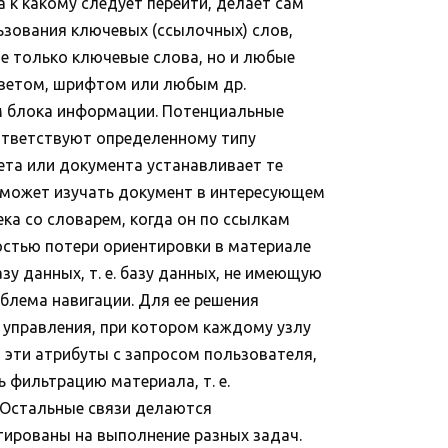
а к какому следует перейти, делает сам
льзования ключевых (ссылочных) слов,
не только ключевые слова, но и любые
 цветом, шрифтом или любым др.
им блока информации. Потенциальные
оответствуют определенному типу
мета или документа устанавливает те
и может изучать документ в интересующем
ка со словарем, когда он по ссылкам
ностью потери ориентировки в материале
зу данных, т. е. базу данных, не имеющую
блема навигации. Для ее решения
 управления, при котором каждому узлу
т эти атрибуты с запросом пользователя,
 фильтрацию материала, т. е.
. Остальные связи делаются
тированы на выполнение разных задач.