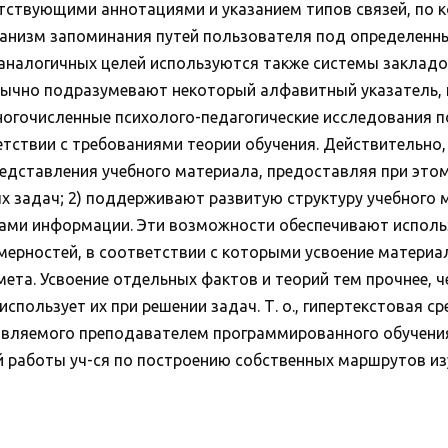
етствующими аннотациями и указанием типов связей, по 
анизм запоминания путей пользователя под определенн
 аналогичных целей используются также системы закладо
бычно подразумевают некоторый алфавитный указатель,
огочисленные психолого-педагогические исследования пок
тствии с требованиями теории обучения. Действительно, 
дставления учебного материала, предоставляя при это
х задач; 2) поддерживают развитую структуру учебного
ами информации. Эти возможности обеспечивают использ
мерностей, в соответствии с которыми усвоение материал
дмета. Усвоение отдельных фактов и теорий тем прочнее,
спользует их при решении задач. Т. о., гипертекстовая с
авляемого преподавателем программированного обучения,
работы уч-ся по построению собственных маршрутов изуч