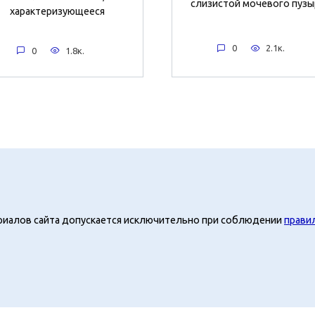
слизистой мочевого пузы
характеризующееся
0
2.1к.
0
1.8к.
риалов сайта допускается исключительно при соблюдении
прави