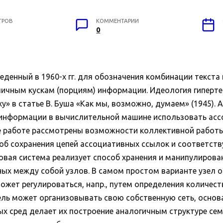
ТРОВ
КОММЕНТАРИИ
0
введенный в 1960-х гг. для обозначения комбинации текст
ичным кускам (порциям) информации. Идеология гиперте
 в статье В. Буша «Как мы, возможно, думаем» (1945). 
 информации в вычислительной машине использовать ас
же работе рассмотрены возможности коллективной работ
пособ сохранения цепей ассоциативных ссылок и соответс
овая система реализует способ хранения и манипулирова
ных между собой узлов. В самом простом варианте узел 
ожет регулироваться, напр., путем определения количест
ель может организовывать свою собственную сеть, основ
ых сред делает их построение аналогичным структуре сем