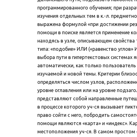
программированного обучения; при разра
изучения отдельных тем в к.-л. предметно
выражена формулой «при достижении резу
помощи в поиске является применение ком
находясь в узле, описывающем свойства 
типа: «подобие» ИЛИ («равенство углов
выбора пути в гипертекстовых системах я
автоматически, как только пользователь
изучаемой и новой темы. Критерии близост
определяться числом узлов, расположенн
уровне оглавления или на уровне подза
представляют собой направленные путеше
в процессе которого уч-ся вызывает пик
право сойти с него, побродить самостоя
помощи являются «карта» и «индекс». Кар
местоположения уч-ся. В самом простом с