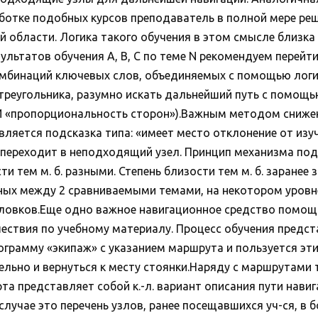
ботке подобных курсов преподаватель в полной мере ре
й области. Логика такого обучения в этом смысле близка л
льтатов обучения A, B, C по теме N рекомендуем перейти
бинаций ключевых слов, объединяемых с помощью логическ
треугольника, разумно искать дальнейший путь с помощ
» И «пропорциональность сторон»).Важным методом сниже
вляется подсказка типа: «имеет место отклонение от из
 переходит в неподходящий узел. Принцип механизма под
и тем м. б. разными. Степень близости тем м. б. заранее
ых между 2 сравниваемыми темами, на некотором уровне
головков.Еще одно важное навигационное средство помо
ствия по учебному материалу. Процесс обучения предст
тограмму «экипаж» с указанием маршрута и пользуется эт
тельно и вернуться к месту стоянки.Наряду с маршрутам
та представляет собой к.-л. вариант описания пути навиг
лучае это перечень узлов, ранее посещавшихся уч-ся, в 