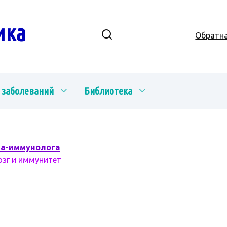
ика
Обратна
 заболеваний
Библиотека
ча-иммунолога
озг и иммунитет