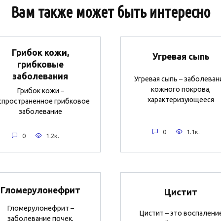
Вам также может быть интересно
Грибок кожи,
Угревая сыпь
грибковые
заболевания
Угревая сыпь – заболеван
кожного покрова,
Грибок кожи –
характеризующееся
спространенное грибковое
заболевание
0
1.1к.
0
1.2к.
Гломерулонефрит
Цистит
Гломерулонефрит –
Цистит – это воспалени
заболевание почек,