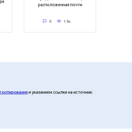
ря
расположенная почти
0
1.3к.
л копирования
и указанием ссылки на источник: