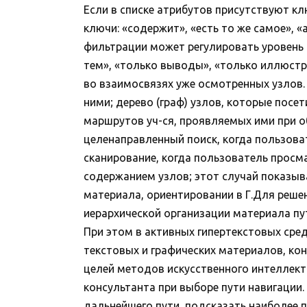
Если в списке атрибутов присутствуют кл
ключи: «содержит», «есть то же самое», «а
фильтрации может регулировать уровень 
тем», «только выводы», «только иллюстр
во взаимосвязях уже осмотренных узлов. 
ними; дерево (граф) узлов, которые посе
маршрутов уч-ся, проявляемых ими при об
целенаправленный поиск, когда пользоват
сканирование, когда пользователь просм
содержанием узлов; этот случай показыв
материала, ориентировании в Г.Для реш
иерархической организации материала пут
При этом в активных гипертекстовых сре
текстовых и графических материалов, кон
целей методов искусственного интеллект
консультанта при выборе пути навигации
дальнейшего пути, подсказать наиболее 