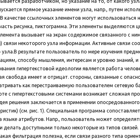
ывается разработчиком, но указание на то, от какого узл
скается прямое указание имени узла, напр., путем испо
 В качестве ссылочных элементов могут использоваться 
к часть рисунка, пиктограмма. Эти элементы выделяются
элемента вызывает на экран содержимое связанного с н
ии) связи некоторого узла информации. Активные связи с
о узла.В результате пользователь по мере изучения пред
иациям, способу мышления, интересам и уровню знаний, 
вания гипертекстовой идеологии является работа челове
ая свобода имеет и отрицат. стороны, связанные с опас
матривать как перестраиваемую пользователем сетевую ба
оте с гипертекстовыми системами возникает сложная про
дея решения заключается в применении опосредованного
ристик) (см. рис. 1). Специальная программа сопоставляе
 языке атрибутов. Напр., пользователь может определять
 и делать доступными только некоторые из типов связей
акая фильтрация полезна, если связи разного типа ориен