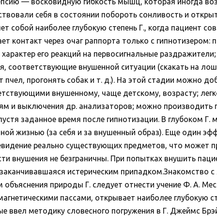
сию — восковидную гибкость мышц, которая иногда возн
ствовали себя в состоянии побороть сонливость и открыт
ет собой наиболее глубокую степень Г., когда пациент со
т контакт через очаг раппорта только с гипнотизером: 
характер его реакций на первосигнальные раздражители; 
, соответствующие внушенной ситуации (скакать на лошад
 пчел, прогонять собак и т. д.). На этой стадии можно до
етствующими внушенному, чаще детскому, возрасту; легк
м и выключения др. анализаторов; можно производить по
спустя заданное время после гипнотизации. В глубоком Г
ной жизнью (за себя и за внушенный образ). Еще один эф
 невидение реально существующих предметов, что может 
сти внушения не безграничны. При попытках внушить пац
, заканчивавшаяся истерическим припадком.Знакомство с 
бъяснения природы Г. следует отнести учение Ф. А. Месме
 магнетическими пассами, открывает наиболее глубокую 
вые ввел методику словесного погружения в Г. Джеймс Брэ