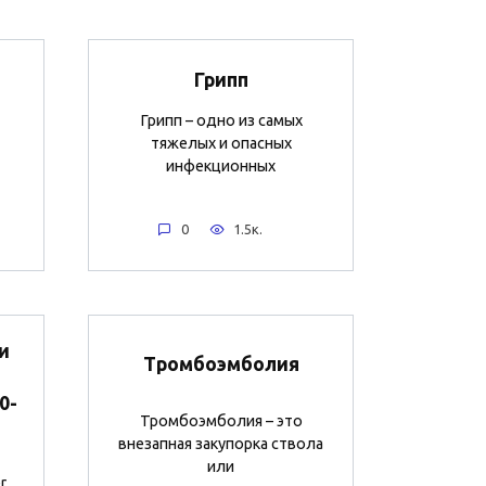
Грипп
Грипп – одно из самых
тяжелых и опасных
инфекционных
0
1.5к.
и
Тромбоэмболия
а
0-
Тромбоэмболия – это
внезапная закупорка ствола
или
r