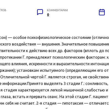
ТРОВ
КОММЕНТАРИИ
0
 — сон) — особое психофизиологическое состояние (отличн
еского воздействия — внушения. Значительное повышени
твительности к действию всех др. факторов (вплоть до по
 протекании Г. принадлежит психологическим факторам: 
щего влияния, искренности и выразительности интонации
ржания); установкам испытуемого (определяющим его от
 Отличительной чертой Г. является строгая, не свойствен
е информации.Принято выделять 3 стадии Г.: сонливость
 1-я стадия характеризуется легкой мышечной слабостью 
лаза, встать и прервать сеанс. На этой стадии Г. пациен
им себя не считает. 2-я стадия — гипотаксия — отличает