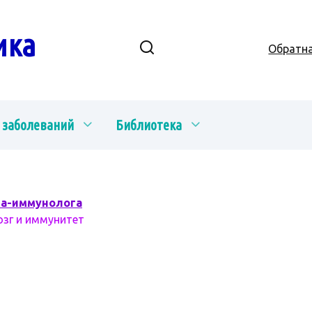
ика
Обратна
 заболеваний
Библиотека
ча-иммунолога
озг и иммунитет