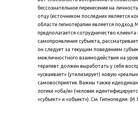
бессознательное перенесение на личност
отцу (источником последних является ко
области гипнотерапии является подход М. Г
предполагается сотрудничество клиента и
самопроявления субъекта, рассматривает
он следует за текущим поведением субъект
межличностного взаимодействия на уровн
терапевт должен выработать у себя восп
«усваивает» (утилизирует) новую «реально
самовосприятие. Важны также идеодинами
логике «оба/и» (человек идентифицируетс
«субъект» и «объект»). См. Гипнопедия. (И.