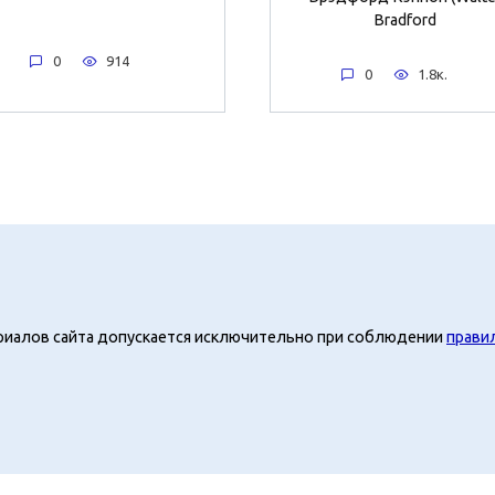
Bradford
0
914
0
1.8к.
риалов сайта допускается исключительно при соблюдении
прави