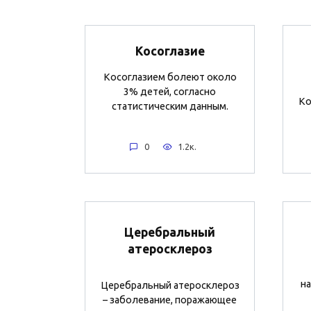
Косоглазие
Косоглазием болеют около
3% детей, согласно
Ко
статистическим данным.
0
1.2к.
Церебральный
атеросклероз
н
Церебральный атеросклероз
– заболевание, поражающее