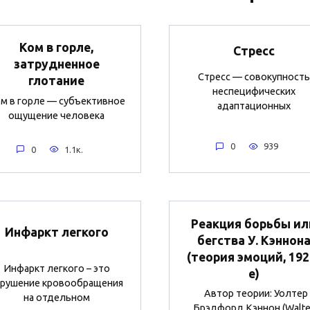
Ком в горле,
Стресс
затрудненное
Стресс — совокупность
глотание
неспецифических
м в горле — субъективное
адаптационных
ощущение человека
0
939
0
1.1к.
Реакция борьбы ил
Инфаркт легкого
бегства У. Кэннон
(теория эмоций, 192
Инфаркт легкого – это
е)
арушение кровообращения
Автор теории: Уолтер
на отдельном
Брэдфорд Кэннон (Walte