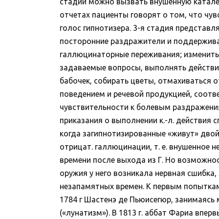
стадии можно вызвать внушенную каталеп
отчетах пациенты говорят о том, что чув
голос гипнотизера. 3-я стадия представля
посторонние раздражители и поддерживае
галлюцинаторные переживания; изменить 
задаваемые вопросы, выполнять действия
бабочек, собирать цветы, отмахиваться от
поведением и речевой продукцией, соотв
чувствительности к болевым раздражения
приказания о выполнении к.-л. действия 
когда загипнотизированные «живут» двой
отрицат. галлюцинации, т. е. внушенное
времени после выхода из Г. Но возможно
оружия у него возникала нервная сшибка
незапамятных времен. К первым попыткам о
1784 г Шастенэ де Пьюисегюр, занимаясь
(«лунатизм»). В 1813 г. аббат Фариа впер