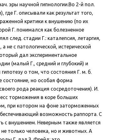
ч. эры научной гипнологии.Во 2-й пол.
, где Г. описывали как результат того,
раженной критики к внушению (по их
торой Г. понимался как болезненное
ял след. стадии Г.: каталепсия, летаргия,
а не с патологической, истерической
, который дал экспериментальное
дии (малый Г., средний и глубокий) и
ипотезу о том, что состояния Г. м. б.
е состояние, но особая форма
воего рода реакция сосредоточения). И.
оцесс торможения в коре больших
сном, при котором на фоне заторможенных
 обеспечивающий возможность раппорта. С
вать с внушением. Неверным также является
 не только человека, но и животных. А
ды Г. дал З. Фрейд: это