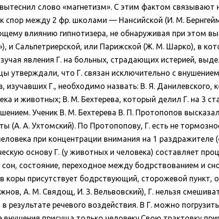
 вытеснил слово «магнетизм». С этим фактом связывают на
к спор между 2 фр. школами — Нансийской (И. М. Бернгейм)
ющему влиянию гипнотизера, не обнаруживая при этом вы
»), и Сальпетриерской, или Парижской (Ж. М. Шарко), в ко
изучая явления Г. на больных, страдающих истерией, выдел
 утверждали, что Г. связан исключительно с внушением, 
в, изучавших Г., необходимо назвать: В. Я. Данилевского
а и животных; В. М. Бехтерева, который делил Г. на 3 ста
ением. Ученик В. М. Бехтерева В. П. Протопопов высказал г
(А. А. Ухтомский). По Протопопову, Г. есть не тормозно
еловека при концентрации внимания на 1 раздражителе (с
ческую основу Г. (у животных и человека) составляет пр
чный сон, состояние, переходное между бодрствованием и 
ов коры присутствует бодрствующий, сторожевой пункт,
Рожнов, А. М. Свядощ, И. З. Вельвовский), Г. нельзя смеши
 в результате речевого воздействия. В Г. можно погрузить
 внушения присуща только человеку.Свою трактовку приро