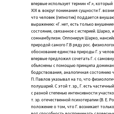
впервые использует термин «Г.», который
XIX в. вокруг понимания сущности Г. возни
что человек (гипнотик) поддается внуша
выражению: «Г. нет, есть только внушение
состояние, связанное с истерией. Шарко, 
сомнамбулизм. Оппонируя Шарко, нансийцы
природой самого Г.В ряду рос. физиолого
обоснование единства природы Г. у человек
впервые предложил сочетать Г. с самовнуш
объяснены с помощью принципа доминанты 
бодрствования, аналогичная состоянию ч
П. Павлов указывал на то, что физиологи
полушарий. С этой т. зр., Г. есть части
с разной степенью интенсивности участк
т. зр. отечественной психотерапии (В. Е. 
положение о том, что Г. возникает только
вот способность воспринимать словесные