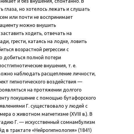
икает и без внушения, спонтанно. В
ь глаза, но хотелось лежать и слушать
всем или почти не воспринимает
пациенту можно внушить
заставить ходить, отвечать на
и, грести, катаясь на лодке, ловить
биться возрастной регрессии с
о добиться полной потери
стгипнотические внушения, т. е.
. можно наблюдать расщепление личности,
фект гипнотического воздействия —
проявляться на протяжении долгого
иенту покушение с помощью бутафорского
явлениями Г. существовало у людей с
ра о животном магнетизме (XVIII в.). В
стадию Г. — искусственный сомнамбулизм
йд в трактате «Нейрогипнология» (1841)