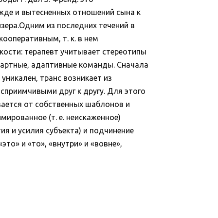
жде и вытесненных отношений сына к
зера.Одним из последних течений в
кооперативным, т. к. в нем
бкости: терапевт учитывает стереотипы
ндартные, адаптивные команды. Сначала
 уникален, транс возникает из
сприимчивыми друг к другу. Для этого
вается от собственных шаблонов и
мированное (т. е. неискаженное)
я и усилия субъекта) и подчинение
то» и «то», «внутри» и «вовне»,