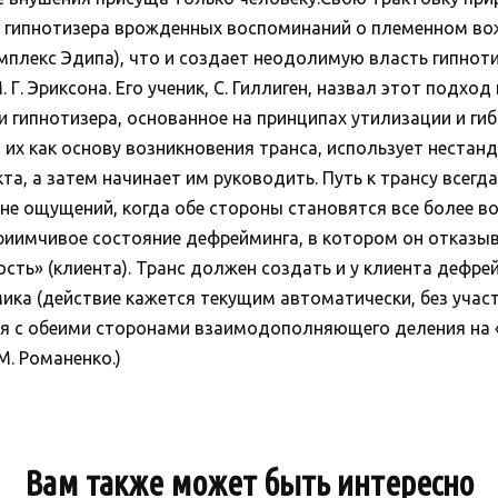
ь гипнотизера врожденных воспоминаний о племенном во
мплекс Эдипа), что и создает неодолимую власть гипноти
. Эриксона. Его ученик, С. Гиллиген, назвал этот подход 
 гипнотизера, основанное на принципах утилизации и ги
 их как основу возникновения транса, использует неста
а, а затем начинает им руководить. Путь к трансу всегда
е ощущений, когда обе стороны становятся все более во
риимчивое состояние дефрейминга, в котором он отказы
сть» (клиента). Транс должен создать и у клиента дефрей
ка (действие кажется текущим автоматически, без участи
я с обеими сторонами взаимодополняющего деления на «э
 М. Романенко.)
Вам также может быть интересно