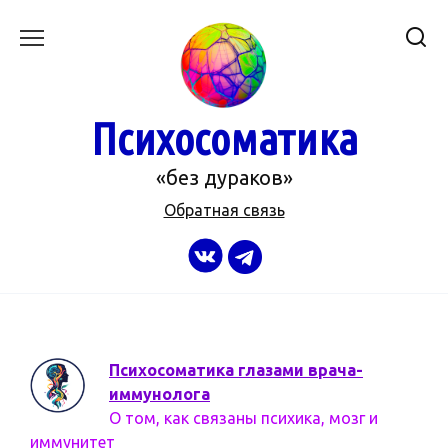
Перейти
к
содержанию
Психосоматика
«без дураков»
Обратная связь
Психосоматика глазами врача-
иммунолога
О том, как связаны психика, мозг и
иммунитет