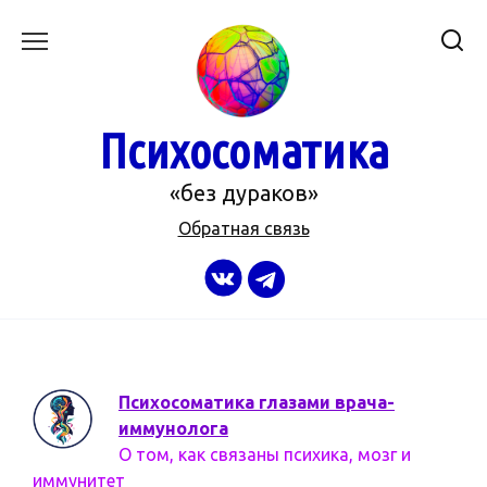
Перейти
к
содержанию
Психосоматика
«без дураков»
Обратная связь
Психосоматика глазами врача-
иммунолога
О том, как связаны психика, мозг и
иммунитет