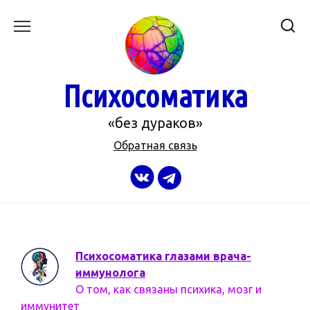
Перейти
к
содержанию
Психосоматика
«без дураков»
Обратная связь
Психосоматика глазами врача-
иммунолога
О том, как связаны психика, мозг и
иммунитет