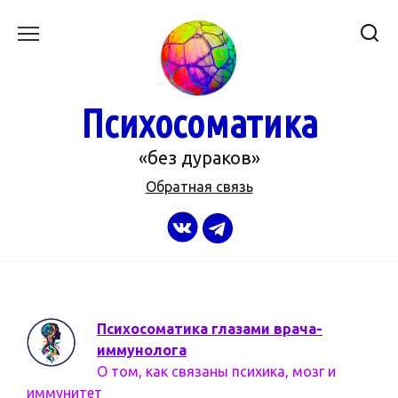
Перейти
к
содержанию
Психосоматика
«без дураков»
Обратная связь
Психосоматика глазами врача-
иммунолога
О том, как связаны психика, мозг и
иммунитет