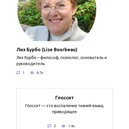
Лиз Бурбо (Lise Bourbeau)
Лиз Бурбо – философ, психолог, основатель и
руководитель
1
8.7к.
Глоссит
Глоссит — это воспаление тканей языка,
приводящее
0
1.4к.