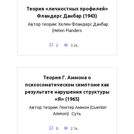
Теория «личностных профилей»
Фландерс Данбар (1943)
Автор теории: Хелен Фландерс Данбар
(Helen Flanders
2
3.2к.
Теория Г. Аммона о
психосоматическом симптоме как
результате нарушения структуры
«Я» (1965)
Автор теории: Гюнтер Аммон (Guenter
Ammon) Суть
0
2.1к.