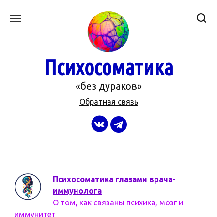
Перейти
к
содержанию
Психосоматика
«без дураков»
Обратная связь
Психосоматика глазами врача-
иммунолога
О том, как связаны психика, мозг и
иммунитет