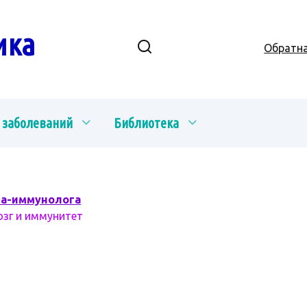
ика
Обратна
 заболеваний
Библиотека
ча-иммунолога
озг и иммунитет