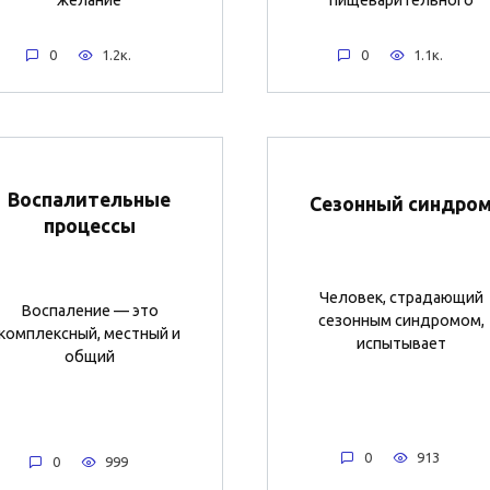
желание
пищеварительного
0
1.2к.
0
1.1к.
Воспалительные
Сезонный синдро
процессы
Человек, страдающий
Воспаление — это
сезонным синдромом,
комплексный, местный и
испытывает
общий
0
913
0
999