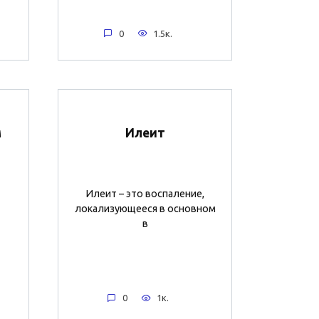
0
1.5к.
м
Илеит
Илеит – это воспаление,
локализующееся в основном
в
0
1к.