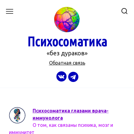
Перейти
к
содержанию
Психосоматика
«без дураков»
Обратная связь
Психосоматика глазами врача-
иммунолога
О том, как связаны психика, мозг и
иммунитет