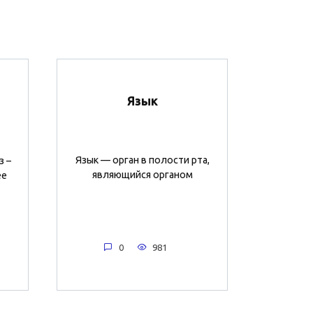
Язык
Язык — орган в полости рта,
з –
являющийся органом
ее
0
981