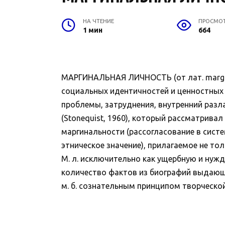
НА ЧТЕНИЕ
ПРОСМО
1 мин
664
МАРГИНАЛЬНАЯ ЛИЧНОСТЬ (от лат. margo 
социальных идентичностей и ценностных о
проблемы, затруднения, внутренний разлад
(Stonequist, 1960), который рассматрива
маргинальности (рассогласование в сист
этническое значение), прилагаемое не то
М. л. исключительно как ущербную и ну
количество фактов из биографий выдающ
м. б. сознательным принципом творческой 