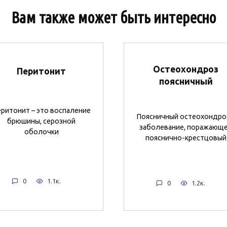
Вам также может быть интересно
Остеохондроз
Перитонит
поясничный
ритонит – это воспаление
Поясничный остеохондро
брюшины, серозной
заболевание, поражающ
оболочки
пояснично-крестцовый
0
1.1к.
0
1.2к.