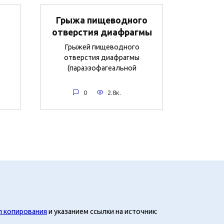
Грыжа пищеводного
отверстия диафрагмы
Грыжей пищеводного
отверстия диафрагмы
(параэзофагеальной
0
2.8к.
л копирования
и указанием ссылки на источник: