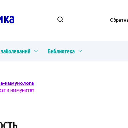
ика
Обратна
 заболеваний
Библиотека
ча-иммунолога
озг и иммунитет
ОСТЬ