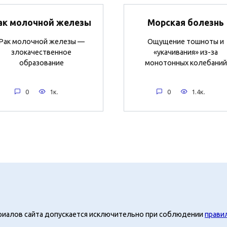
ак молочной железы
Морская болезнь
Рак молочной железы —
Ощущение тошноты и
злокачественное
«укачивания» из-за
образование
монотонных колебаний
0
1к.
0
1.4к.
риалов сайта допускается исключительно при соблюдении
прави