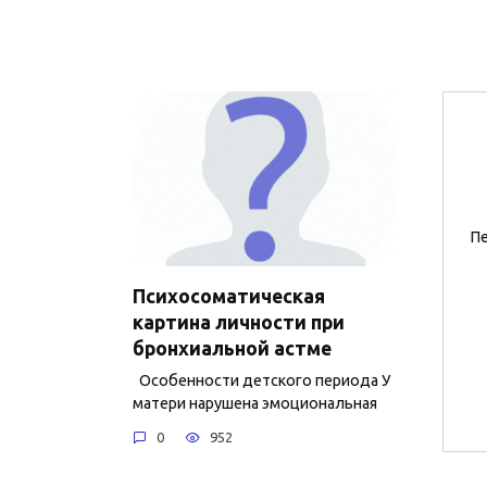
Пе
Психосоматическая
картина личности при
бронхиальной астме
Особенности детского периода У
матери нарушена эмоциональная
0
952