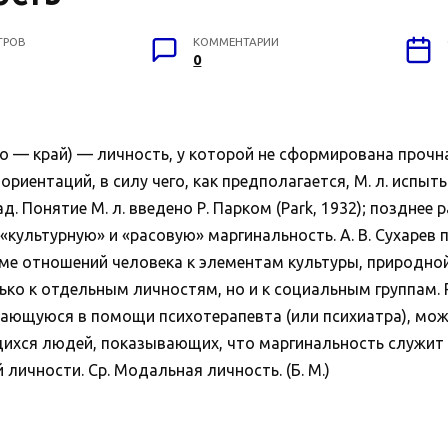
ТРОВ
КОММЕНТАРИИ
0
— край) — личность, у которой не сформирована прочна
риентаций, в силу чего, как предполагается, М. л. испы
. Понятие М. л. введено Р. Парком (Park, 1932); позднее
л «культурную» и «расовую» маргинальность. А. В. Сухаре
еме отношений человека к элементам культуры, природн
лько к отдельным личностям, но и к социальным группам.
ждающуюся в помощи психотерапевта (или психиатра), м
ихся людей, показывающих, что маргинальность служит
личности. Ср. Модальная личность. (Б. М.)