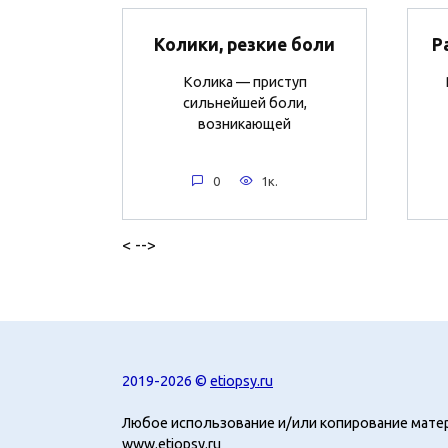
Колики, резкие боли
Р
Колика — приступ
сильнейшей боли,
возникающей
0
1к.
< -->
2019-2026 ©
etiopsy.ru
Любое использование и/или копирование мате
www.etiopsy.ru