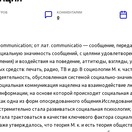
ТРОВ
КОММЕНТАРИИ
0
munication; от лат. communicatio — сообщение, переда
оциальную значимость сообщений, с целями удовлетвор
ения) и воздействия на поведение, аттитюды, взгляды, 
средств: печать, радио, ТВ и др. В социологии М. к. ча
еятельность, обусловленная системой социально-значим
оциальная коммуникация нацелена на взаимодействие люд
информации, на основе которой происходит социальная а
как одна из форм опосредованного общения.Исследование М
а стремительно стала развиваться социальная психология; 
тала трактоваться в качестве ключевого фактора социально
е утверждалось, что теория М. к. и есть теория общества. 