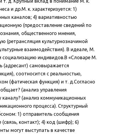
т. д. Крупный вклад в понимание М. к.
еса и др.М. к. характеризуется: 1)
нных каналов; 4) вариативностью
мационную (предоставление сведений по
ознания, общественного мнения,
кую (ретрансляция культурнозначимой
льтурные взаимодействия). В идеале, М.
и социализацию индивидов.В «Словаре М.
ль (адресант) самовыражается
нкция), соотносится с реальностью,
ом (фатическая функция) и т. д.Согласно
ообщает? (анализ управления
у каналу? (анализ коммуникационных
уникационного процесса). Структурный
соном: 1) отправитель сообщения
связь, контакт); 4) код (шифр); 6)
енты могут выступать в качестве