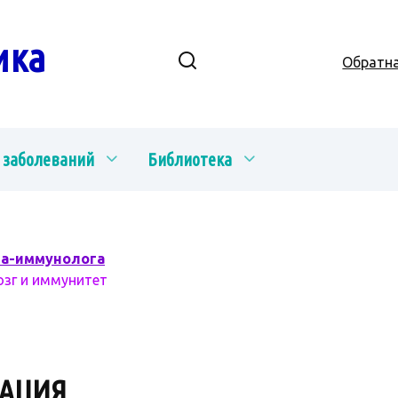
ика
Обратна
 заболеваний
Библиотека
ча-иммунолога
озг и иммунитет
АЦИЯ