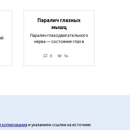
Паралич глазных
мышц
Паралич глазодвигательного
ий
нерва — состояние глаз в
0
1к.
л копирования
и указанием ссылки на источник: