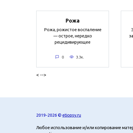
Рожа
Рожа, рожистое воспаление
— острое, нередко
з
рецидивирующее
0
3.3к.
< -->
2019-2026 ©
etiopsy.ru
Любое использование и/или копирование мате