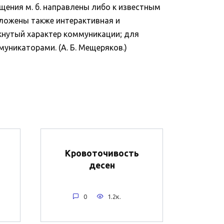
щения м. б. направлены либо к известным
дложены также интерактивная и
кнутый характер коммуникации; для
никаторами. (А. Б. Мещеряков.)
Кровоточивость
десен
0
1.2к.