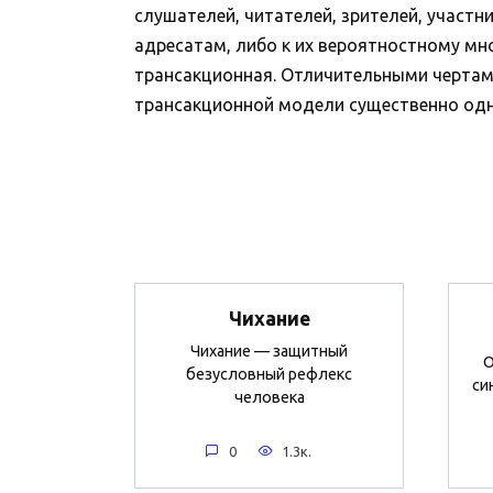
слушателей, читателей, зрителей, участн
адресатам, либо к их вероятностному мн
трансакционная. Отличительными чертам
трансакционной модели существенно одно
Чихание
Чихание — защитный
О
безусловный рефлекс
си
человека
0
1.3к.