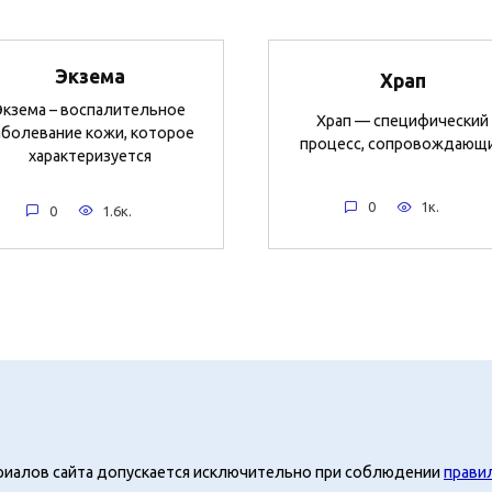
Экзема
Храп
Экзема – воспалительное
Храп — специфический
аболевание кожи, которое
процесс, сопровождающ
характеризуется
0
1к.
0
1.6к.
риалов сайта допускается исключительно при соблюдении
прави