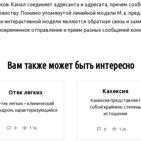
иков. Канал соединяет адресанта и адресата, причем сооб
ожеству. Помимо упомянутой линейной модели М. к. пре
и интерактивной модели являются обратная связь и зам
временное отправление и прием разных сообщений комму
Вам также может быть интересно
Кахексия
Отек легких
Кахексия представляет
тек легких – клинический
собой крайнюю степень
ндром, характеризующийся
истощения
0
1.1к.
0
1.2к.