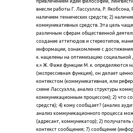
привлечением идей философии, лингвистики
внесли работы Г. Лассуэлла, Р. Якобсона, Р.
наличием технических средств; 2) налич
коммуникативных средств. Эта цель чаще
различным сферам общественной деятельн
создание аттитюдов и стереотипов, мани
информации, ознакомление с достижениям
к. нацелены на оптимизацию социальной 
к.» Ж. Фаже функции М. к. определяются
(экспрессивная функция), он делает ценн
контекстом (коммуникативная, или рефере
схеме Лассуэлла, анализ структуры комму
коммуникационным процессом); 2) что со
средств); 4) кому сообщает? (анализ ауд
анализ коммуникационного процесса мож
(адресант, коммуникатор); 2) получатель с
контекст сообщения; 7) сообщение (инфор