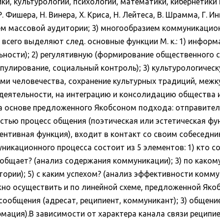
, культурологии, психологии, математики, кибернетики и 
 Фишера, Н. Винера, Х. Криса, Н. Лейтеса, В. Шрамма, Г. Инн
ием массовой аудитории; 3) многообразием коммуникацио
 всего выделяют след. основные функции М. к.: 1) инфор
ости); 2) регулятивную (формирование общественного с
пулирование, социальный контроль); 3) культурологичес
и человечества, сохранение культурных традиций, межку
деятельности, на интеграцию и консолидацию общества 
 на основе предложенного Якобсоном подхода: отправите
остью процесс общения (поэтическая или эстетическая фу
нтивная функция), входит в контакт со своим собеседник
никационного процесса состоит из 5 элементов: 1) кто с
общает? (анализ содержания коммуникации); 3) по каком
итории); 5) с каким успехом? (анализ эффективности комм
но осуществить и по линейной схеме, предложенной Якоб
ообщения (адресат, реципиент, коммуникант); 3) общение (
мация).В зависимости от характера канала связи реципи