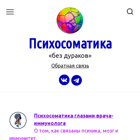
Перейти
к
содержанию
Психосоматика
«без дураков»
Обратная связь
Психосоматика глазами врача-
иммунолога
О том, как связаны психика, мозг и
иммунитет