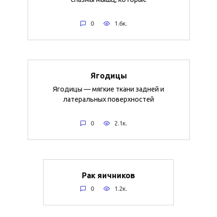
0
1.6к.
Ягодицы
Ягодицы — мягкие ткани задней и
латеральных поверхностей
0
2.1к.
Рак яичников
0
1.2к.