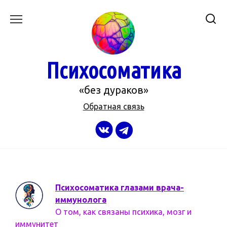
Перейти
к
содержанию
Психосоматика
«без дураков»
Обратная связь
Психосоматика глазами врача-
иммунолога
О том, как связаны психика, мозг и
иммунитет