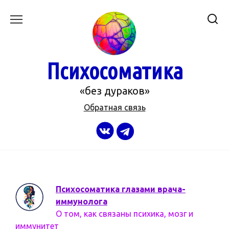
Перейти
к
содержанию
Психосоматика
«без дураков»
Обратная связь
Психосоматика глазами врача-
иммунолога
О том, как связаны психика, мозг и
иммунитет