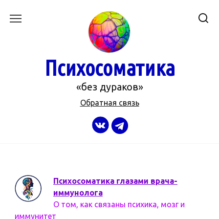
Перейти
к
содержанию
Психосоматика
«без дураков»
Обратная связь
Психосоматика глазами врача-
иммунолога
О том, как связаны психика, мозг и
иммунитет