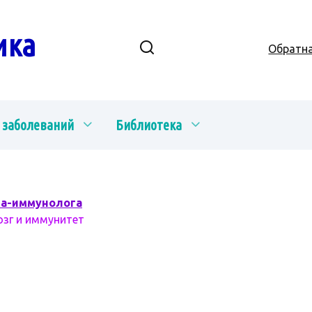
ика
Обратна
 заболеваний
Библиотека
ча-иммунолога
озг и иммунитет