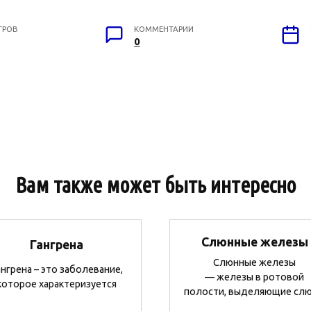
ТРОВ
КОММЕНТАРИИ
0
Вам также может быть интересно
Слюнные железы
Гангрена
Слюнные железы
ангрена – это заболевание,
— железы в ротовой
которое характеризуется
полости, выделяющие слю