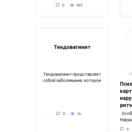
0
947
Тендовагинит
Тендовагинит представляет
собой заболевание, которое
Пси
карт
нару
рит
Особе
0
1к.
Наруш
0