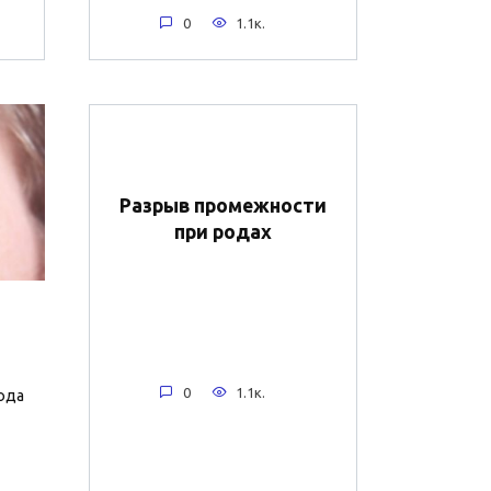
0
1.1к.
Разрыв промежности
при родах
0
1.1к.
ода