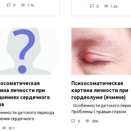
0
1.1к.
0
1.2к.
хосоматическая
Психосоматическая
ина личности при
картина личности при
шениях сердечного
гордеолуме (ячмене)
ма
Особенности детского пери
Проблемы с правым глазом
нности детского периода
ения сердечного
0
896
811