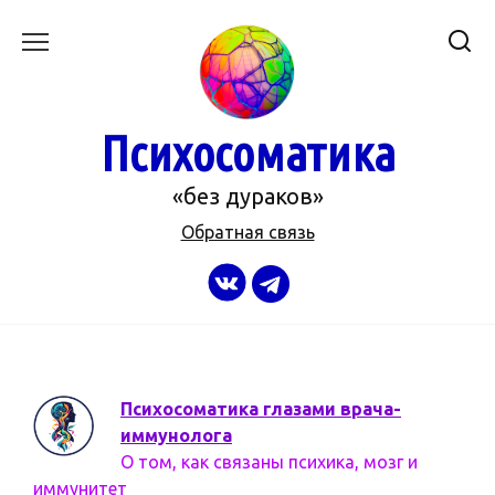
Перейти
к
содержанию
Психосоматика
«без дураков»
Обратная связь
Психосоматика глазами врача-
иммунолога
О том, как связаны психика, мозг и
иммунитет