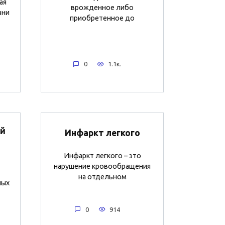
ая
врожденное либо
зни
приобретенное до
0
1.1к.
й
Инфаркт легкого
Инфаркт легкого – это
нарушение кровообращения
на отдельном
ных
0
914