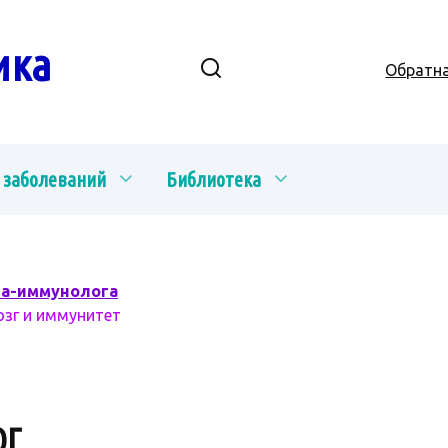
ика
Обратна
 заболеваний
Библиотека
ча-иммунолога
озг и иммунитет
ОГ