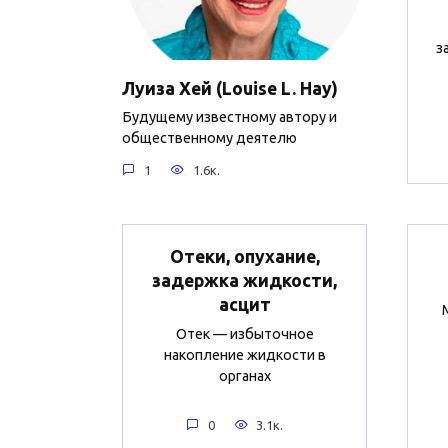
з
Луиза Хей (Louise L. Hay)
Будущему известному автору и
общественному деятелю
1
1.6к.
Отеки, опухание,
задержка жидкости,
асцит
Отек — избыточное
накопление жидкости в
органах
0
3.1к.