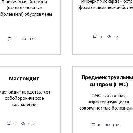
Инфаркт миокарда – остр
Генетические болезни
форма ишемической боле
(наследственные
аболевания) обусловлены
0
1к.
0
895
Предменструальны
Мастоидит
синдром (ПМС)
Мастоидит представляет
ПМС – состояние,
собой хроническое
характеризующееся
воспаление
совокупностью болезнен
0
1.3к.
0
1.1к.