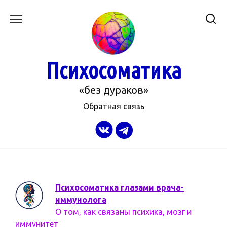
Перейти
к
содержанию
Психосоматика
«без дураков»
Обратная связь
Психосоматика глазами врача-
иммунолога
О том, как связаны психика, мозг и
иммунитет