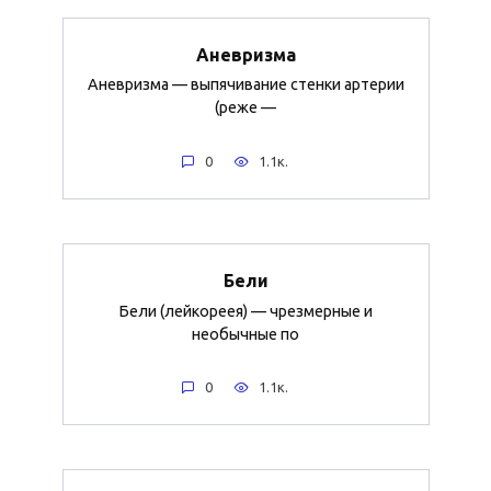
Аневризма
Аневризма — выпячивание стенки артерии
(реже —
0
1.1к.
Бели
Бели (лейкореея) — чрезмерные и
необычные по
0
1.1к.