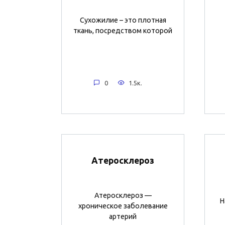
Сухожилие – это плотная
ткань, посредством которой
0
1.5к.
Атеросклероз
Атеросклероз —
Н
хроническое заболевание
артерий