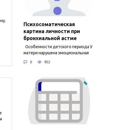
ну.
Психосоматическая
картина личности при
бронхиальной астме
Особенности детского периода У
матери нарушена эмоциональная
0
952
е
и