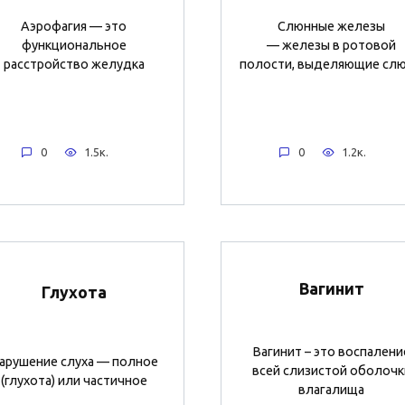
Аэрофагия — это
Слюнные железы
функциональное
— железы в ротовой
расстройство желудка
полости, выделяющие слю
0
1.5к.
0
1.2к.
Вагинит
Глухота
Вагинит – это воспалени
арушение слуха — полное
всей слизистой оболочк
(глухота) или частичное
влагалища