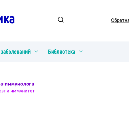
ика
Обратна
 заболеваний
Библиотека
ча-иммунолога
озг и иммунитет