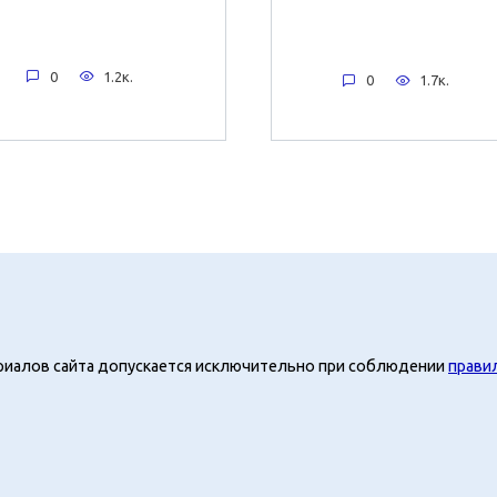
0
1.2к.
0
1.7к.
риалов сайта допускается исключительно при соблюдении
прави