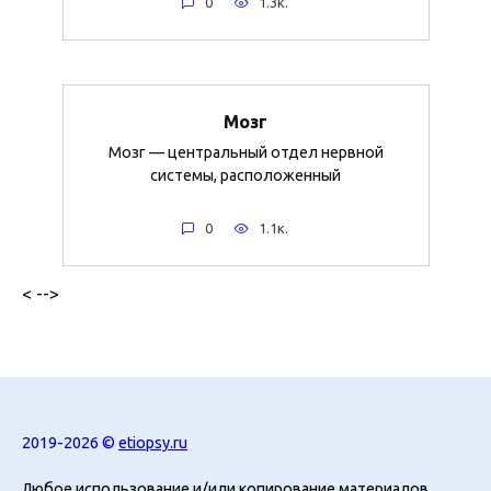
0
1.3к.
Мозг
Мозг — центральный отдел нервной
системы, расположенный
0
1.1к.
< -->
2019-2026 ©
etiopsy.ru
Любое использование и/или копирование материалов