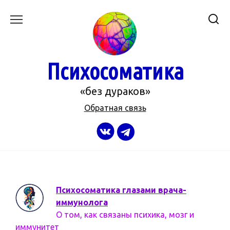
Перейти
к
содержанию
Психосоматика
«без дураков»
Обратная связь
Психосоматика глазами врача-
иммунолога
О том, как связаны психика, мозг и
иммунитет