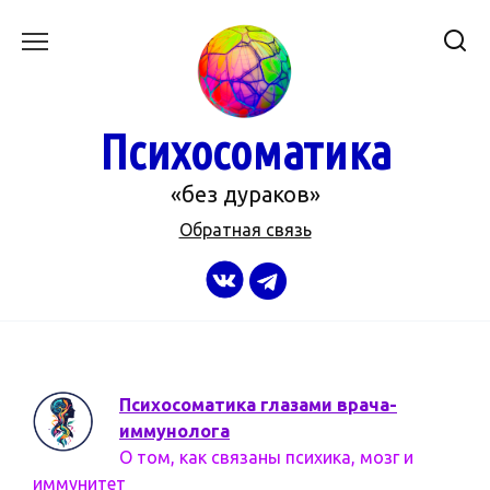
Перейти
к
содержанию
Психосоматика
«без дураков»
Обратная связь
Психосоматика глазами врача-
иммунолога
О том, как связаны психика, мозг и
иммунитет