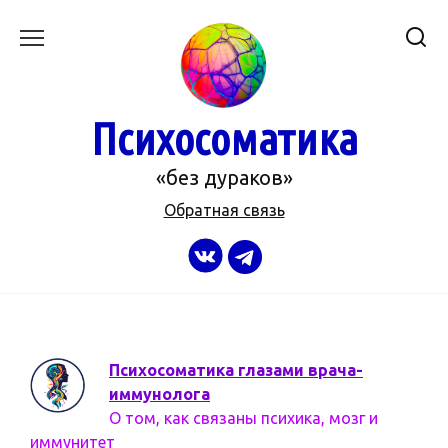
Перейти
к
содержанию
Психосоматика
«без дураков»
Обратная связь
Психосоматика глазами врача-
иммунолога
О том, как связаны психика, мозг и
иммунитет