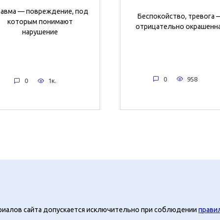
авма — повреждение, под
Беспокойство, тревога 
которым понимают
отрицательно окрашенн
нарушение
0
958
0
1к.
риалов сайта допускается исключительно при соблюдении
прави