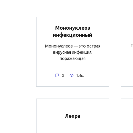
Мононуклеоз
инфекционный
Т
Мононуклеоз — это острая
вирусная инфекция,
поражающая
0
1.4к.
Лепра