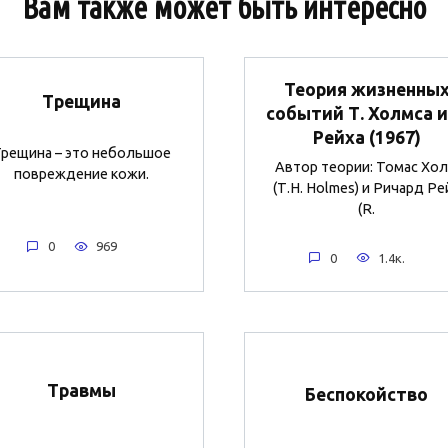
Вам также может быть интересно
Теория жизненны
Трещина
событий Т. Холмса и
Рейха (1967)
рещина – это небольшое
Автор теории: Томас Хо
повреждение кожи.
(Т.Н. Holmes) и Ричард Ре
(R.
0
969
0
1.4к.
Травмы
Беспокойство