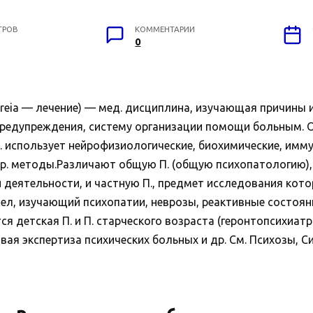
ТРОВ
КОММЕНТАРИИ
0
treia — лечение) — мед. дисциплина, изучающая причины и
 предупреждения, систему организации помощи больным. 
. использует нейрофизиологические, биохимические, имму
 др. методы.Различают общую П. (общую психопатологию
 деятельности, и частную П., предмет исследования кот
ел, изучающий психопатии, неврозы, реактивные состояни
 детская П. и П. старческого возраста (геронтопсихиатр
ая экспертиза психических больных и др. См. Психозы, 