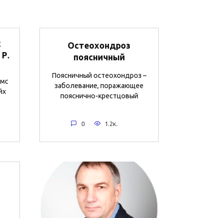
х
Остеохондроз
 Р.
поясничный
Поясничный остеохондроз –
лмс
заболевание, поражающее
йх
пояснично-крестцовый
0
1.2к.