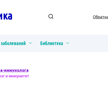
ика
Обратна
 заболеваний
Библиотека
ча-иммунолога
озг и иммунитет