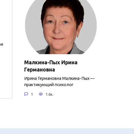
ое
Малкина-Пых Ирина
Германовна
Ирина Германовна Малкина-Пых —
практикующий психолог
1
1.6к.