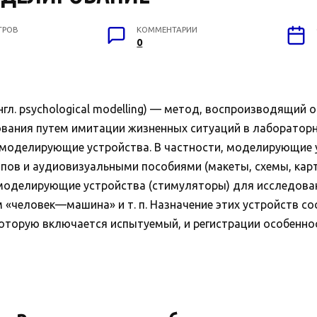
ТРОВ
КОММЕНТАРИИ
0
psychological modelling) — метод, воспроизводящий о
ования путем имитации жизненных ситуаций в лаборатор
 моделирующие устройства. В частности, моделирующие 
ов и аудиовизуальными пособиями (макеты, схемы, карты
 моделирующие устройства (стимуляторы) для исследова
«человек—машина» и т. п. Назначение этих устройств с
в которую включается испытуемый, и регистрации особенн