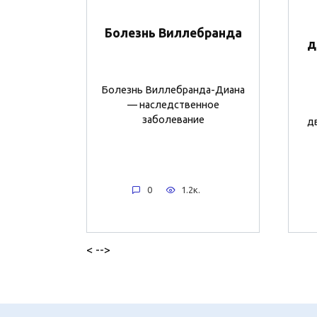
Болезнь Виллебранда
д
Болезнь Виллебранда-Диана
— наследственное
заболевание
д
0
1.2к.
< -->