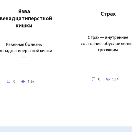
Язва
Страх
венадцатиперстной
кишки
Страх — внутреннее
состояние, обусловленн
Язвенная болезнь
грозящим
венадцатиперстной кишки
—
0
934
0
1.3к.