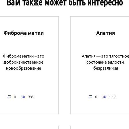
Вам также может быть интересно
Фиброма матки
Апатия
Фиброма матки – это
Апатия — это тягостно
доброкачественное
состояние вялости,
новообразование
безразличия
0
985
0
1.1к.