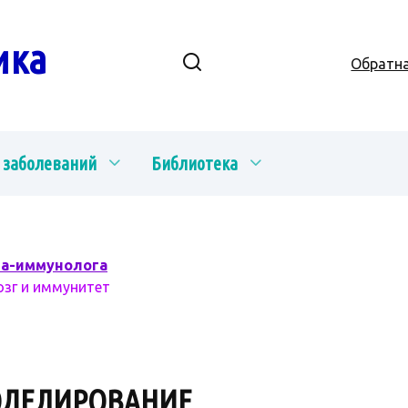
ика
Обратна
 заболеваний
Библиотека
ча-иммунолога
озг и иммунитет
ОДЕЛИРОВАНИЕ