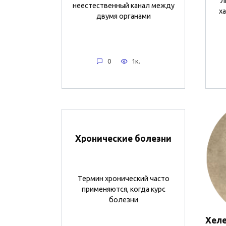
Л
неестественный канал между
х
двумя органами
0
1к.
Хронические болезни
Термин хронический часто
применяются, когда курс
болезни
Хеле