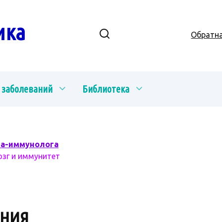
ика
Обратна
 заболеваний
Библиотека
ча-иммунолога
озг и иммунитет
АНИЯ