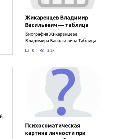
Жикаренцев Владимир
Васильевич — таблица
Биография Жикаренцева
Владимира Васильевича Таблица
0
3.3к.
е
й,
Психосоматическая
картина личности при