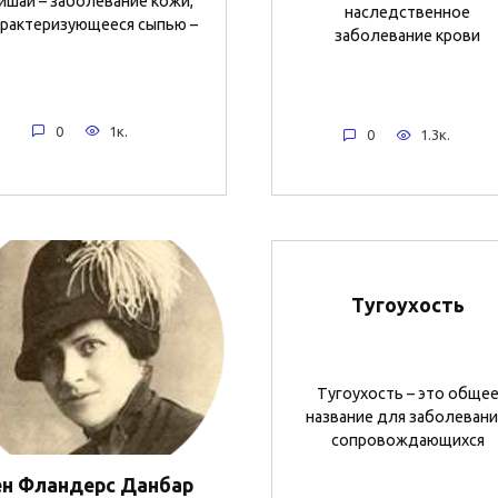
ишай – заболевание кожи,
наследственное
арактеризующееся сыпью –
заболевание крови
0
1к.
0
1.3к.
Тугоухость
Тугоухость – это обще
название для заболевани
сопровождающихся
н Фландерс Данбар