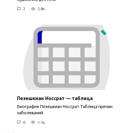
2
2.8к.
Пезешкиан Носсрат — таблица
Биография Пезешкиан Носсрат Таблица причин
заболеваний
0
1.1к.