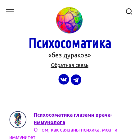
Перейти
к
содержанию
Психосоматика
«без дураков»
Обратная связь
Психосоматика глазами врача-
иммунолога
О том, как связаны психика, мозг и
иммунитет