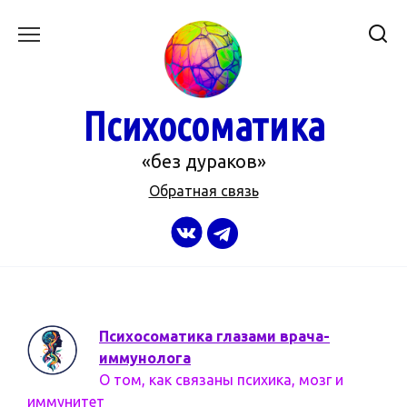
Перейти
к
содержанию
Психосоматика
«без дураков»
Обратная связь
Психосоматика глазами врача-
иммунолога
О том, как связаны психика, мозг и
иммунитет