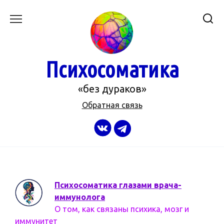
Перейти
к
содержанию
Психосоматика
«без дураков»
Обратная связь
Психосоматика глазами врача-
иммунолога
О том, как связаны психика, мозг и
иммунитет