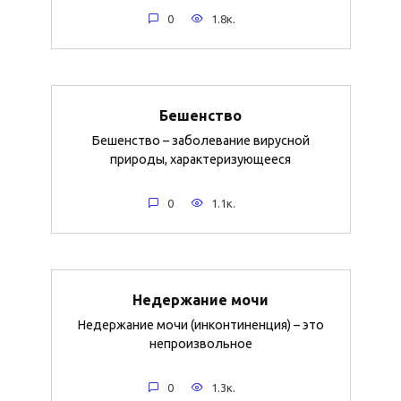
0
1.8к.
Бешенство
Бешенство – заболевание вирусной
природы, характеризующееся
0
1.1к.
Недержание мочи
Недержание мочи (инконтиненция) – это
непроизвольное
0
1.3к.