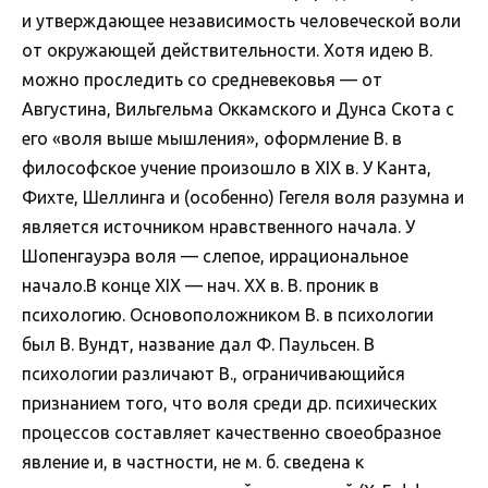
и утверждающее независимость человеческой воли
от окружающей действительности. Хотя идею В.
можно проследить со средневековья — от
Августина, Вильгельма Оккамского и Дунса Скота с
его «воля выше мышления», оформление В. в
философское учение произошло в XIX в. У Канта,
Фихте, Шеллинга и (особенно) Гегеля воля разумна и
является источником нравственного начала. У
Шопенгауэра воля — слепое, иррациональное
начало.В конце XIX — нач. XX в. В. проник в
психологию. Основоположником В. в психологии
был В. Вундт, название дал Ф. Паульсен. В
психологии различают В., ограничивающийся
признанием того, что воля среди др. психических
процессов составляет качественно своеобразное
явление и, в частности, не м. б. сведена к