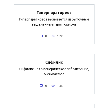
Гиперпаратиреоз
Гиперпаратиреоз вызывается избыточным
выделением паратгормона
0
1.2к.
Сифилис
Сифилис – это венерическое заболевание,
вызываемое
0
1.3к.