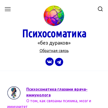
Перейти
к
содержанию
Психосоматика
«без дураков»
Обратная связь
Психосоматика глазами врача-
иммунолога
О том, как связаны психика, мозг и
иммунитет