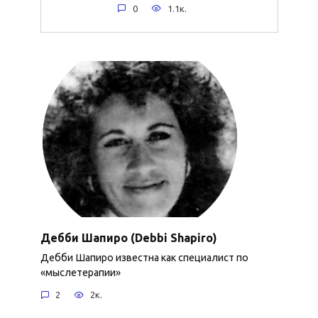
0
1.1к.
Дебби Шапиро (Debbi Shapiro)
Дебби Шапиро известна как специалист по
«мыслетерапии»
2
2к.