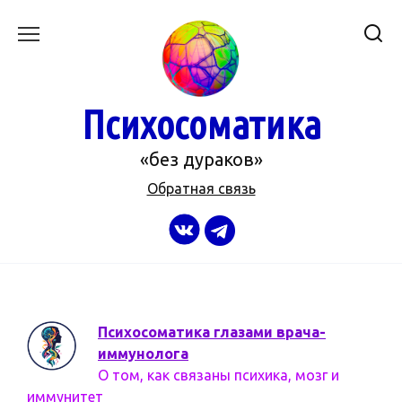
Перейти
к
содержанию
Психосоматика
«без дураков»
Обратная связь
Психосоматика глазами врача-
иммунолога
О том, как связаны психика, мозг и
иммунитет