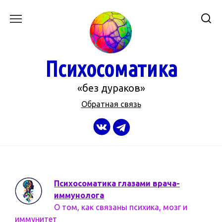
Перейти
к
содержанию
Психосоматика
«без дураков»
Обратная связь
Психосоматика глазами врача-
иммунолога
О том, как связаны психика, мозг и
иммунитет