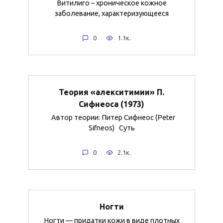
Витилиго – хроническое кожное
заболевание, характеризующееся
0
1.1к.
Теория «алекситимии» П.
Сифнеоса (1973)
Автор теории: Питер Сифнеос (Peter
Sifneos) Суть
0
2.1к.
Ногти
Ногти — придатки кожи в виде плотных