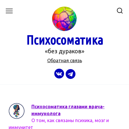
Перейти
к
содержанию
Психосоматика
«без дураков»
Обратная связь
Психосоматика глазами врача-
иммунолога
О том, как связаны психика, мозг и
иммунитет