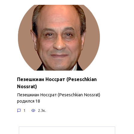
Пезешкиан Носсрат (Peseschkian
Nossrat)
Пезешкиан Носсрат (Peseschkian Nossrat)
родился 18
1
2.3к.