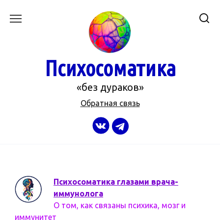
Перейти
к
содержанию
Психосоматика
«без дураков»
Обратная связь
Психосоматика глазами врача-
иммунолога
О том, как связаны психика, мозг и
иммунитет